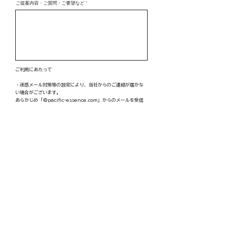
ご提案内容・ご質問・ご要望など
ご利用にあたって
・迷惑メール対策等の設定により、当社からのご連絡が届かな
い場合がございます。
あらかじめ「@
pacific-essence.com
」からのメールを受信
可能な設定にてご利用ください。
（
*
​は
入力必須項目です。）
お預かりした個人情報は、当グループのプライバシーポリシー
に基づき、適切に管理いたします。
本フォームの送信をもって、上記内容およびプライバシーポリ
シーにご同意いただいたものといたします。
送信