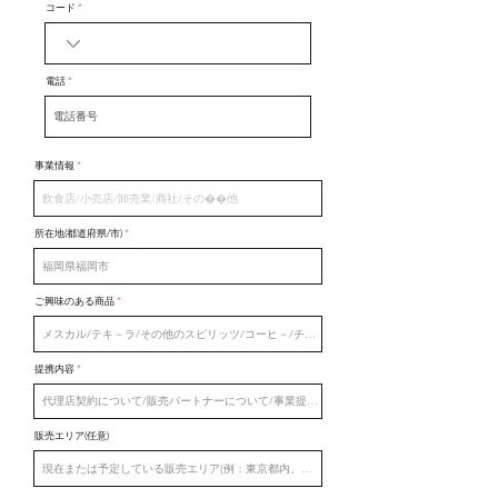
コード
電話
事業情報
所在地(都道府県/市)
ご興味のある商品
提携内容
販売エリア(任意)